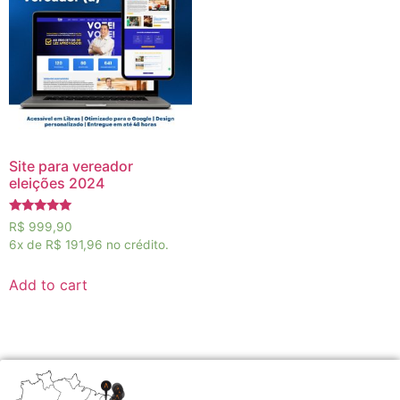
Site para vereador
eleições 2024
Rated
R$
999,90
5.00
6x de
R$ 191,96
no crédito.
out of 5
Add to cart