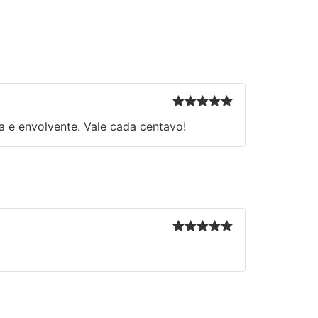
Rated
5
out
a e envolvente. Vale cada centavo!
of 5
Rated
5
out
of 5