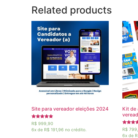
Related products
Site para vereador eleições 2024
Kit de
veread
Rated
R$
999,90
5.00
Rated
R$
799
6x de
R$ 191,96
no crédito.
out of 5
5.00
6x de
R
out of 5