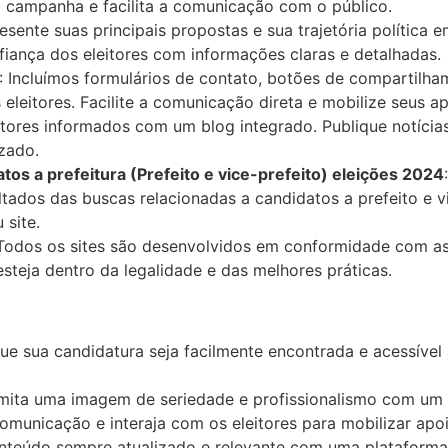
a campanha e facilita a comunicação com o público.
resente suas principais propostas e sua trajetória polític
fiança dos eleitores com informações claras e detalhadas.
: Incluímos formulários de contato, botões de compartilha
eleitores. Facilite a comunicação direta e mobilize seus a
itores informados com um blog integrado. Publique notícia
zado.
tos a prefeitura (Prefeito e vice-prefeito) eleições 2024
ultados das buscas relacionadas a candidatos a prefeito e 
 site.
 Todos os sites são desenvolvidos em conformidade com as 
teja dentro da legalidade e das melhores práticas.
que sua candidatura seja facilmente encontrada e acessíve
smita uma imagem de seriedade e profissionalismo com um 
 comunicação e interaja com os eleitores para mobilizar apo
nteúdo sempre atualizado e relevante com uma plataforma 