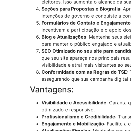
eleitores. Isso aumenta o alcance da su
Seções para Propostas e Biografia
: Ap
intenções de governo e conquiste a con
Formulários de Contato e Engajamento
incentivam a participação e o apoio dos 
Blog e Atualizações
: Mantenha seus ele
para manter o público engajado e atuali
SEO Otimizado no seu site para candida
que seu site apareça nos principais res
visibilidade e atrai mais visitantes ao seu
Conformidade com as Regras do TSE
:
assegurando que sua campanha digital es
Vantagens:
Visibilidade e Acessibilidade
: Garanta 
otimizado e responsivo.
Profissionalismo e Credibilidade
: Tran
Engajamento e Mobilização
: Facilite a
Atualizações Simples
: Mantenha seu co