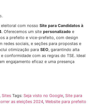
o.
eleitoral com nosso
Site para Candidatos à
4
. Oferecemos um site
personalizado
e
s a prefeito e vice-prefeito, com design
m redes sociais, e seções para propostas e
nclui otimização para
SEO
, garantindo alta
s, e conformidade com as regras do TSE. Ideal
am engajamento eficaz e uma presença
,
Sites
Tags:
Seja visto no Google
,
Site para
correr as eleições 2024
,
Website para prefeito