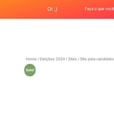
Oi ;)
Faça o que você
Home
/
Eleições 2024
/
Sites
/ Site para candidato
Sale!