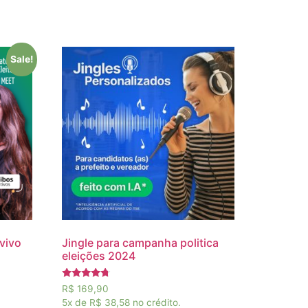
Sale!
vivo
Jingle para campanha politica
eleições 2024
Rated
R$
169,90
4.50
5x de
R$ 38,58
no crédito.
out of 5