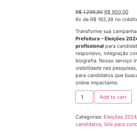
Rated
2
5.00
out of 5
R$
1.299,90
R$
950,00
based on
customer
6x de
R$ 182,38
no crédit
ratings
Transforme sua campanha 
Prefeitura – Eleições 202
profissional
para candidato
responsivo, integração co
biografia. Nosso serviço i
visibilidade nas pesquisa
para candidatos que busc
online impactante.
Add to cart
Categories:
Eleições 2024
candidatos
,
Site para con