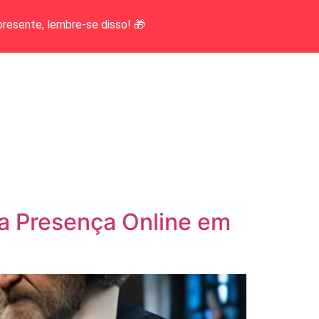
presente, lembre-se disso! 🎁
a Presença Online em