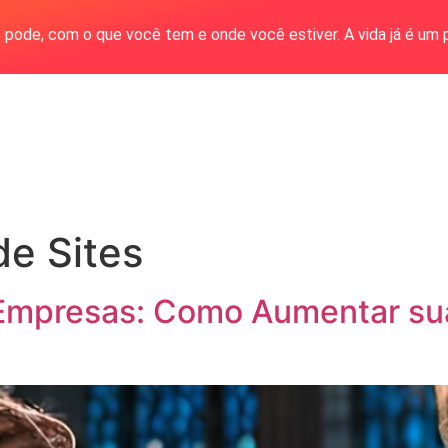
 pode, com o que você tem e onde você estiver. A vida já é um 
de Sites
 Empresas: Como Aumentar su