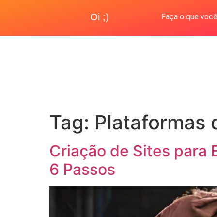
Oi ;)
Faça o que você
Tag:
Plataformas 
Criação de Sites para
6 Passos